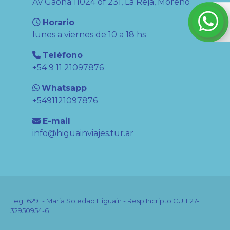
Av Gaona 11024 of 231, La Reja, Moreno
Horario
lunes a viernes de 10 a 18 hs
Teléfono
+54 9 11 21097876
Whatsapp
+5491121097876
E-mail
info@higuainviajes.tur.ar
Leg 16291 - Maria Soledad Higuain - Resp Incripto CUIT 27-
32950954-6