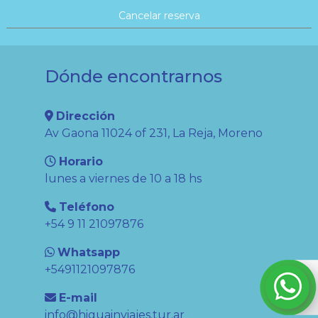
Cancelar reserva
Dónde encontrarnos
Dirección
Av Gaona 11024 of 231, La Reja, Moreno
Horario
lunes a viernes de 10 a 18 hs
Teléfono
+54 9 11 21097876
Whatsapp
+5491121097876
E-mail
info@higuainviajes.tur.ar