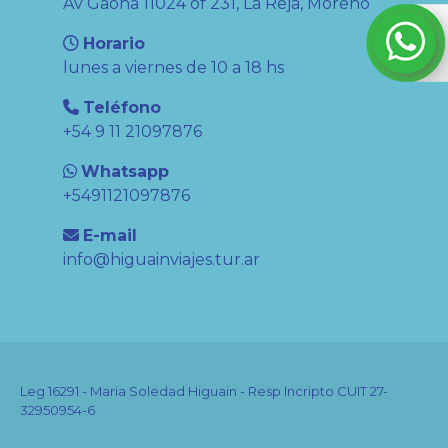
Av Gaona 11024 of 231, La Reja, Moreno
Horario
lunes a viernes de 10 a 18 hs
Teléfono
+54 9 11 21097876
Whatsapp
+5491121097876
E-mail
info@higuainviajes.tur.ar
Leg 16291 - Maria Soledad Higuain - Resp Incripto CUIT 27-
32950954-6