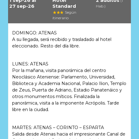
1 sep-26 al
Hotel
2 adultos
(1
27 sep-26
Standard
Hab.)
Según
itinerario
DOMINGO: ATENAS
A su llegada, será recibido y trasladado al hotel
eleccionado. Resto del día libre.
LUNES: ATENAS
Por la mañana, visita panorámica del centro
Neoclásico Ateniense: Parlamento, Universidad,
Biblioteca y Academia Nacional, Palacio Ilion, Templo
de Zeus, Puerta de Adriano, Estadio Panatenáico y
otros monumentos míticos. Finalizada la
panorámica, visita a la imponente Acrópolis. Tarde
libre en la ciudad.
MARTES: ATENAS – CORINTO – ESPARTA
Salida desde Atenas hacia el impresionante Canal de