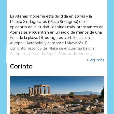
La Atenas moderna está dividida en zonas y la
Plateía Sindagmatos (Plaza Sintagma) es el
epicentro de la ciudad- los sitios más interesantes de
Atenas se encuentran en un radio de menos de una
hora de la plaza. Otros lugares simbólicos son la
Akrópoli (Acrópolis) y el monte Lykavittós. El
conjunto histórico de Pláka se encuentra bajo la
Acrópolis, al este de Agorá. A pesar de ser muy
comercial, ésta es la zona más agradable de la
+ Ver más
ciudad para recorrer a pie. Las estrechas callejuelas
Corinto
están llenas de edificios del siglo XIX, tiendas de
souvenirs y tabernas. En particular, Anfiótika (en la
base de la Acrópolis) es una zona encantadora que
recrea el estilo y el ambiente de un pueblo griego.
Esta zona es donde se asentaron los trabajadores
procedentes de la isla de Anafi, que fueron a Atenas
para construir un palacio para el Rey Otto.
Previous
Next
Además de pasear por sus calles o ver el mundo