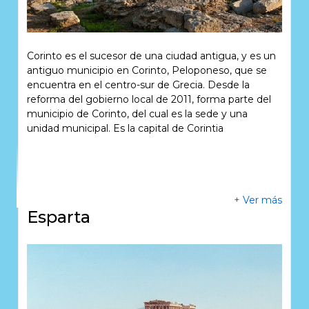
pasar mientras se toma un café, lo mejor de Pláka
son los museos. Junto a esta zona se encuentra el
Monastíraki bazaar, que es una mugrienta muestra
de autentica vida ateniense, y el Psirri, que
Corinto es el sucesor de una ciudad antigua, y es un
actualmente está lleno de bares, restaurantes y
antiguo municipio en Corinto, Peloponeso, que se
discotecas de moda. Al otro lado de la balanza está
encuentra en el centro-sur de Grecia. Desde la
el barrio de Kolonáki que es mucho más moderno y
reforma del gobierno local de 2011, forma parte del
rico que el resto. La temporada turística va de abril a
municipio de Corinto, del cual es la sede y una
octubre y el mes con más afluencia es agosto, que
unidad municipal. Es la capital de Corintia
es cuando la ciudad se llena de gente y hace un
calor insoportable.
+ Ver más
Esparta