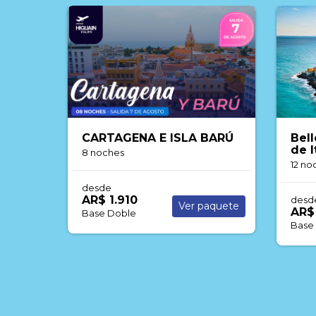
Bell
CARTAGENA E ISLA BARÚ
de I
8 noches
12 no
desde
AR$ 1.910
desd
Ver paquete
AR$
Base Doble
Base