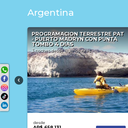
Argentina
 PAT
Calafate Clásico en Los Alamos 4*
TA
3 noches
desde
AR$ 348.110