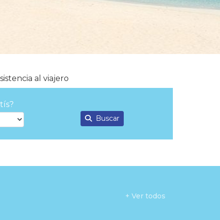
sistencia al viajero
tís?
Buscar
+ Ver todos