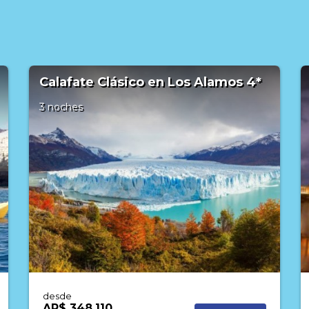
Salta Clásico en Design Suites 5*
3 noches
desde
AR$ 448.810