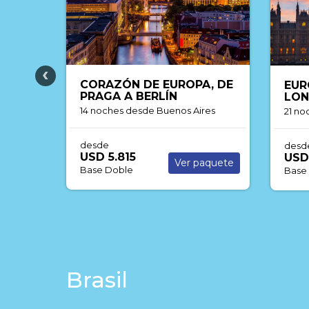
, DE
EUROPA CLASICA CON
REI
LONDRES
15 n
res
21 noches
desde Córdoba
desd
USD
desde
USD 7.495
Base
aquete
Ver paquete
Base Doble
Brasil