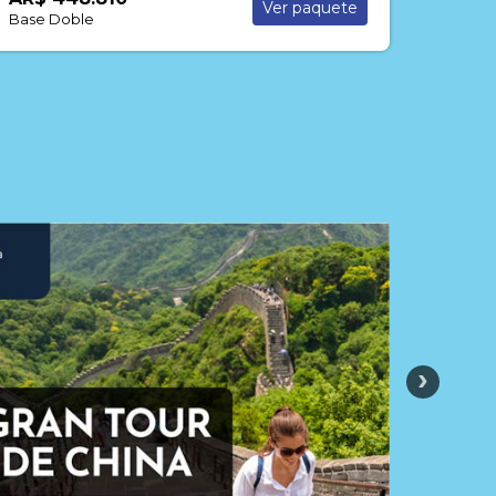
Ver paquete
Base Doble
Base 