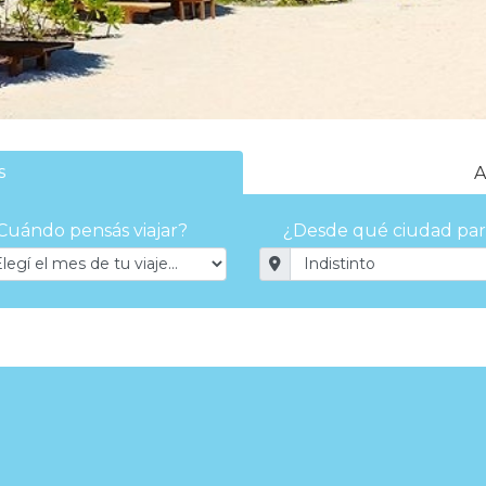
s
A
Cuándo pensás viajar?
¿Desde qué ciudad par