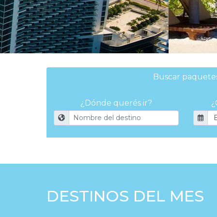
Buscar paquete
¿Dónde querés ir?
¿
DESTINOS DEL MES