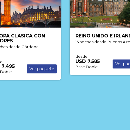
NO UNIDO E IRLANDA
GRAN TOUR DE CHINA
oches
desde Buenos Aires
19 noches
desde Buenos Air
e
desde
 7.585
USD 8.375
Ver paquete
Ver pa
 Doble
Base Doble