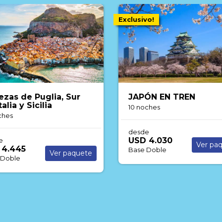
Exclusivo!
ezas de Puglia, Sur
JAPÓN EN TREN
talia y Sicilia
10 noches
ches
desde
USD 4.030
e
Ver pa
 4.445
Base Doble
Ver paquete
 Doble