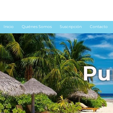
Inicio
Quiénes Somos
Suscripción
Contacto
Punta Can
Rep.Dominicana
Consultá