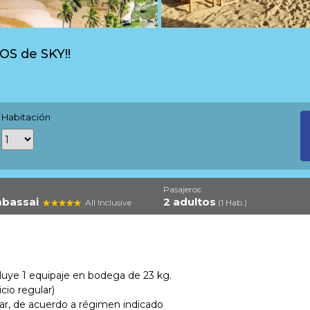
S de SKY!!
Habitación
Pasajeros:
mbassai
2 adultos
All Inclusive
(1 Hab.)
luye 1 equipaje en bodega de 23 kg.
cio regular)
ar, de acuerdo a régimen indicado