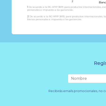
2
Banc
1
De acuerdo a la RG AFIP 3819, para productos internacionales, ex
Grand P
personales e impuesto a las ganancias.
temático
2
De acuerdo a la RG AFIP 3819, para productos internacionales, lo
dos rest
bienes personales e impuesto a las ganancias.
el compl
Acceso
Minusválid
Gimnasio
Regi
Resto
Servicio de
Despertado
Recibirás emails promocionales, no c