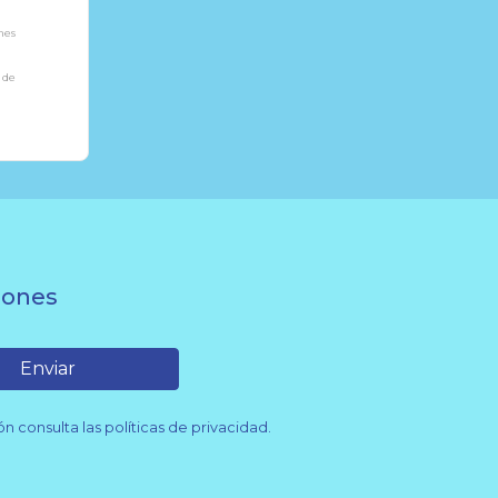
nes
 de
or
amiento
nte
iones
ad
Enviar
consulta las políticas de privacidad.