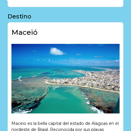
de la costa de esta maravilla es el Hotel Ponta Verde
Maceió, estándar de cuatro estrellas, que trae en sus
instalaciones de la marca de buen gusto, modernidad,
Destino
confort y hospitalidad.
Maceió
Bar
Restaurante
Sala de
Reuniones
Previous
Next
Maceio es la bella capital del estado de Alagoas en el
nordeste de Brasil. Reconocida por sus playas