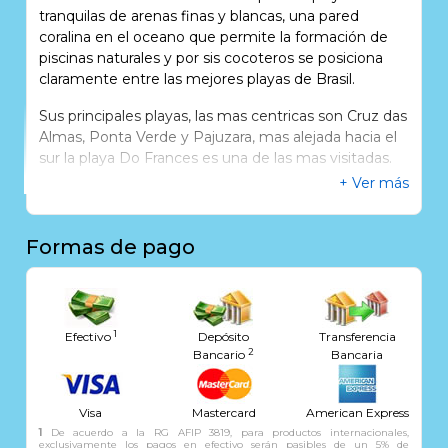
tranquilas de arenas finas y blancas, una pared
coralina en el oceano que permite la formación de
piscinas naturales y por sis cocoteros se posiciona
claramente entre las mejores playas de Brasil.
Sus principales playas, las mas centricas son Cruz das
Almas, Ponta Verde y Pajuzara, mas alejada hacia el
sur la playa Do Frances es una de las mas visitadas.
+ Ver más
Una gran avenida sobre el mar, permite la
prensencia de muchos hoteles con vista al mar
calmo y turquesa.
Formas de pago
1
Efectivo
Depósito
Transferencia
2
Bancario
Bancaria
Visa
Mastercard
American Express
1
De acuerdo a la RG AFIP 3819, para productos internacionales,
exclusivamente los pagos en efectivo serán pasibles de un 5% de