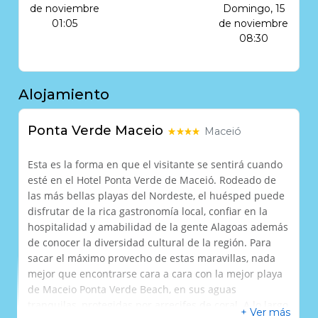
de noviembre
Domingo, 15
01:05
de noviembre
08:30
Alojamiento
Ponta Verde Maceio
Maceió
Esta es la forma en que el visitante se sentirá cuando
esté en el Hotel Ponta Verde de Maceió.
Rodeado de
las más bellas playas del Nordeste, el huésped puede
disfrutar de la rica gastronomía local, confiar en la
hospitalidad y amabilidad de la gente Alagoas además
de conocer la diversidad cultural de la región.
Para
sacar el máximo provecho de estas maravillas, nada
mejor que encontrarse cara a cara con la mejor playa
de Maceio Ponta Verde Beach, en sus aguas
tranquilas, protegidas por arrecifes de coral.
A lo largo
+ Ver más